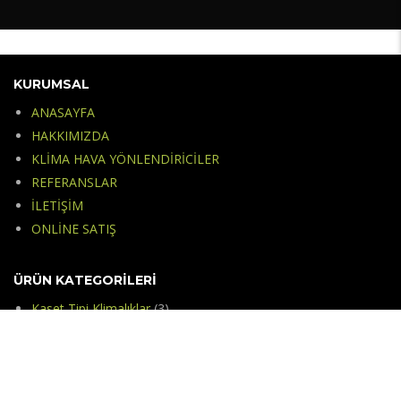
KURUMSAL
ANASAYFA
HAKKIMIZDA
KLİMA HAVA YÖNLENDİRİCİLER
REFERANSLAR
İLETİŞİM
ONLİNE SATIŞ
ÜRÜN KATEGORILERI
Kaset Tipi Klimalıklar
(3)
Menfez Tipi Klimalıklar
(3)
Salon Tipi Klimalık
(1)
Split Tipi Klimalıklar
(1)