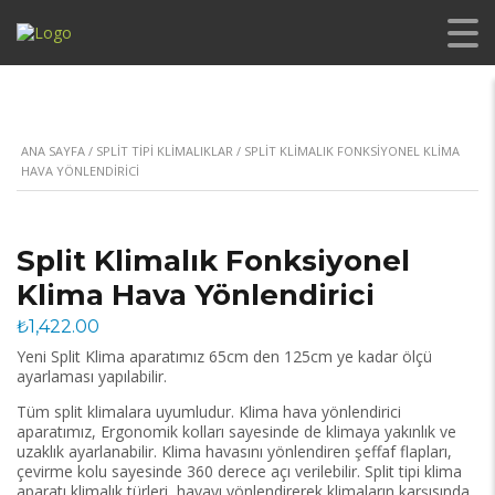
ANA SAYFA
/
SPLIT TIPI KLIMALIKLAR
/ SPLIT KLIMALIK FONKSIYONEL KLIMA
HAVA YÖNLENDIRICI
Split Klimalık Fonksiyonel
Klima Hava Yönlendirici
₺
1,422.00
Yeni Split Klima aparatımız 65cm den 125cm ye kadar ölçü
ayarlaması yapılabilir.
Tüm split klimalara uyumludur. Klima hava yönlendirici
aparatımız, Ergonomik kolları sayesinde de klimaya yakınlık ve
uzaklık ayarlanabilir. Klima havasını yönlendiren şeffaf flapları,
çevirme kolu sayesinde 360 derece açı verilebilir. Split tipi klima
aparatı klimalık türleri, havayı yönlendirerek klimaların karşısında